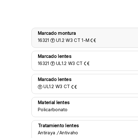
Marcado montura
16321
U1.2
W3
CT
1-M
Marcado lentes
16321
UL1.2
W3
CT
Marcado lentes
UL1.2
W3
CT
Material lentes
Policarbonato
Tratamiento lentes
Antiraya
/
Antivaho