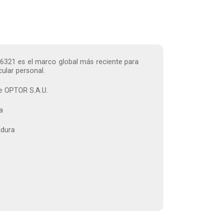
6321 es el marco global más reciente para
cular personal.
de OPTOR S.A.U.
ta
adura