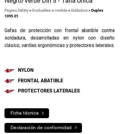
Negro/Verde Din 5 - Talla Única
Pegaso Safety
»
Graduables a medida
»
Soldadura
» Duplex
1095.01
Gafas de protección con frontal abatible contra
soldadura, desarrolladas en nylon con diseño
clásico, varillas ergonómicas y protectores laterales.
NYLON
FRONTAL ABATIBLE
PROTECTORES LATERALES
Ficha técnica
Declaración de conformidad