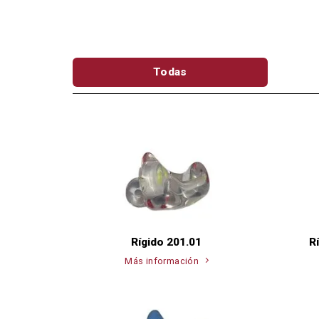
Todas
Rígido 201.01
R
Más información