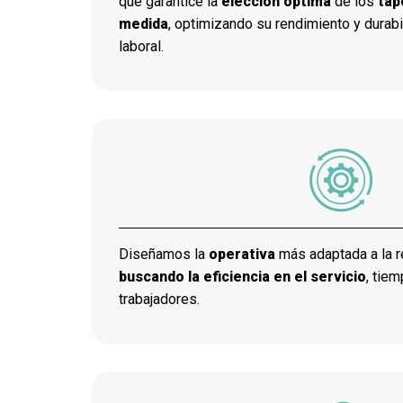
que garantice la
elección óptima
de los
tap
medida
, optimizando su rendimiento y durabi
laboral.
Diseñamos la
operativa
más adaptada a la r
buscando la eficiencia en el servicio
, tiem
trabajadores.