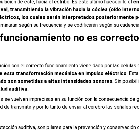
culación de este, hacia el estribo. Es este ultimo huesecillo el
en
val, transmitiendo la vibración hacia la cóclea (oído intern
éctricos, los cuales serán interpretados posteriormente p
iminaran según su frecuencia y se codificarán según su cadenci
funcionamiento no es correcto
ación con el correcto funcionamiento viene dado por las células 
e esta transformación mecánica en impulso eléctrico
. Est
ndo son sometidas a altas intensidades sonoras
. Sin posibi
lud auditiva.
os se vuelven imprecisas en su función con la consecuencia de g
d de transmitir y por lo tanto de enviar al cerebro las señales r
otección auditiva
, son pilares para la prevención y conservación d