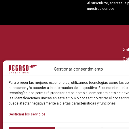
Al suscribirte, aceptas la
p
nuestros correos.
Ga
Ga
Ga
Gestionar consentimiento
Ga
Para ofrecer las mejores experiencias, utilizamos tecnologías como las co
Ga
almacenar y/o acceder a la información del dispositivo. El consentimiento
tecnologías nos permitirá procesar datos como el comportamiento de nav
Ga
las identificaciones únicas en este sitio. No consentir o retirar el consenti
puede afectar negativamente a ciertas características y funciones.
Gestionar los servicios
Pol