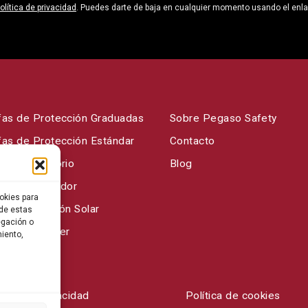
olítica de privacidad
. Puedes darte de baja en cualquier momento usando el enl
fas de Protección Graduadas
Sobre Pegaso Safety
fas de Protección Estándar
Contacto
fas Laboratorio
Blog
fas de Soldador
okies para
fas Protección Solar
 de estas
egación o
fas para Laser
miento,
ítica de privacidad
Política de cookies