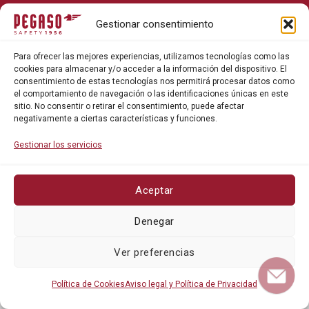
Sobre Pegaso Safety
Gestionar consentimiento
Contacto
Para ofrecer las mejores experiencias, utilizamos tecnologías como las
Blog
cookies para almacenar y/o acceder a la información del dispositivo. El
consentimiento de estas tecnologías nos permitirá procesar datos como
el comportamiento de navegación o las identificaciones únicas en este
sitio. No consentir o retirar el consentimiento, puede afectar
negativamente a ciertas características y funciones.
Gestionar los servicios
Aceptar
Política de privacidad
Denegar
Política de cookies
Ver preferencias
Política de Cookies
Aviso legal y Política de Privacidad
©Pegaso Safety 2026. Todos los derechos reservados.