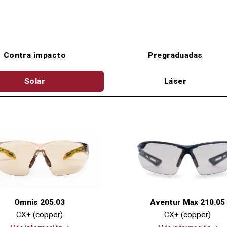
Contra impacto
Pregraduadas
Solar
Láser
Omnis 205.03
Aventur Max 210.05
CX+ (copper)
CX+ (copper)