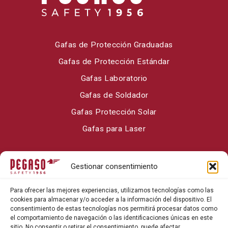
Gafas de Protección Graduadas
Gafas de Protección Estándar
Gafas Laboratorio
Gafas de Soldador
Gafas Protección Solar
Gafas para Laser
Sobre Pegaso Safety
Gestionar consentimiento
Contacto
Para ofrecer las mejores experiencias, utilizamos tecnologías como las
Blog
cookies para almacenar y/o acceder a la información del dispositivo. El
consentimiento de estas tecnologías nos permitirá procesar datos como
el comportamiento de navegación o las identificaciones únicas en este
sitio. No consentir o retirar el consentimiento, puede afectar