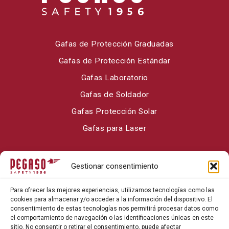
Gafas de Protección Graduadas
Gafas de Protección Estándar
Gafas Laboratorio
Gafas de Soldador
Gafas Protección Solar
Gafas para Laser
Sobre Pegaso Safety
Gestionar consentimiento
Contacto
Para ofrecer las mejores experiencias, utilizamos tecnologías como las
Blog
cookies para almacenar y/o acceder a la información del dispositivo. El
consentimiento de estas tecnologías nos permitirá procesar datos como
el comportamiento de navegación o las identificaciones únicas en este
sitio. No consentir o retirar el consentimiento, puede afectar