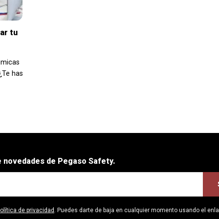
ar tu
ómicas
 ¿Te has
be novedades de Pegaso Safety.
olítica de privacidad
. Puedes darte de baja en cualquier momento usando el enl