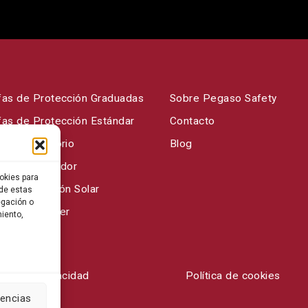
fas de Protección Graduadas
Sobre Pegaso Safety
fas de Protección Estándar
Contacto
fas Laboratorio
Blog
fas de Soldador
okies para
fas Protección Solar
 de estas
egación o
fas para Laser
miento,
ítica de privacidad
Política de cookies
rencias