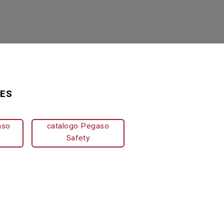
SES
aso
catalogo Pegaso
Safety