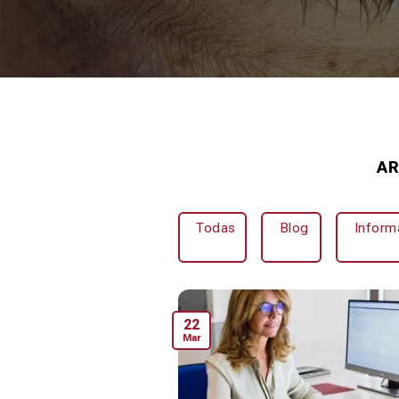
AR
Todas
Blog
Inform
22
Mar