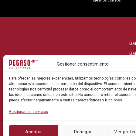
nuestros correos.
Ga
Ga
Ga
Gestionar consentimiento
Ga
Para ofrecer las mejores experiencias, utilizamos tecnologías como las co
Ga
almacenar y/o acceder a la información del dispositivo. El consentimiento
tecnologías nos permitirá procesar datos como el comportamiento de nav
Ga
las identificaciones únicas en este sitio. No consentir o retirar el consenti
puede afectar negativamente a ciertas características y funciones.
Gestionar los servicios
Pol
Aceptar
Denegar
Ver prefe