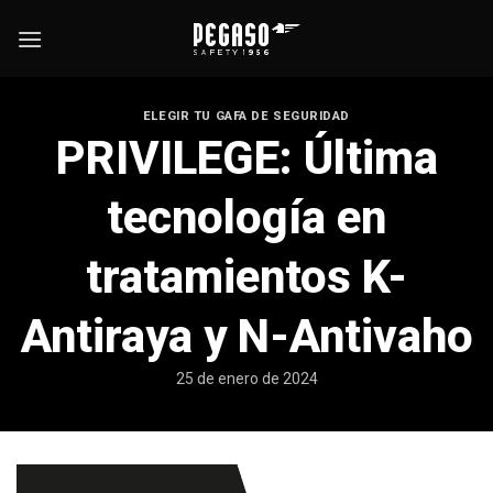
Skip
to
content
ELEGIR TU GAFA DE SEGURIDAD
PRIVILEGE: Última
tecnología en
tratamientos K-
Antiraya y N-Antivaho
25 de enero de 2024