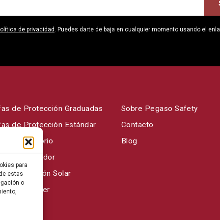
olítica de privacidad
. Puedes darte de baja en cualquier momento usando el enl
fas de Protección Graduadas
Sobre Pegaso Safety
fas de Protección Estándar
Contacto
fas Laboratorio
Blog
fas de Soldador
okies para
fas Protección Solar
 de estas
egación o
fas para Laser
miento,