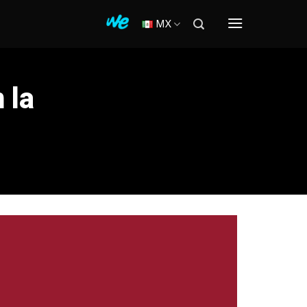
MX
 la