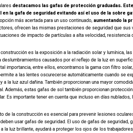
ulares
destacamos las gafas de protección graduadas. Este 
l en la gafa de seguridad evitando así el uso de la sobre ga
opción más acertada para un uso continuado,
aumentando la pro
tectores, ofrecen las mismas prestaciones de seguridad que sus
tuaciones de impacto de partículas a alta velocidad, resistencia de
 construcción es la exposición a la radiación solar y lumínica, la
 deslumbramientos causados por el reflejo de la luz en superficie
l importancia, entre ellos, encontramos la gama con filtro solar,
permite a las lentes oscurecerse automáticamente cuando se expon
V) y a la luz azul dañina. También proporcionan una mayor comodida
l. Además, estas gafas de sol también proporcionan protección 
lar. Es importante tener en cuenta que incluso en días nublados
ito de la construcción es esencial para prevenir lesiones oculare
 deben usar gafas de seguridad. El uso de gafas de seguridad, g
 la luz brillante, ayudará a proteger los ojos de los trabajadores