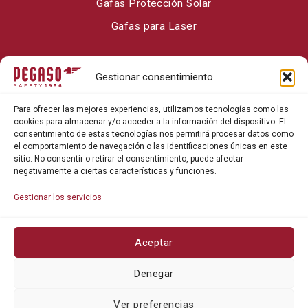
Gafas Protección Solar
Gafas para Laser
Sobre Pegaso Safety
Gestionar consentimiento
Contacto
Para ofrecer las mejores experiencias, utilizamos tecnologías como las
Blog
cookies para almacenar y/o acceder a la información del dispositivo. El
consentimiento de estas tecnologías nos permitirá procesar datos como
el comportamiento de navegación o las identificaciones únicas en este
sitio. No consentir o retirar el consentimiento, puede afectar
negativamente a ciertas características y funciones.
Gestionar los servicios
Aceptar
Política de privacidad
Denegar
Política de cookies
Ver preferencias