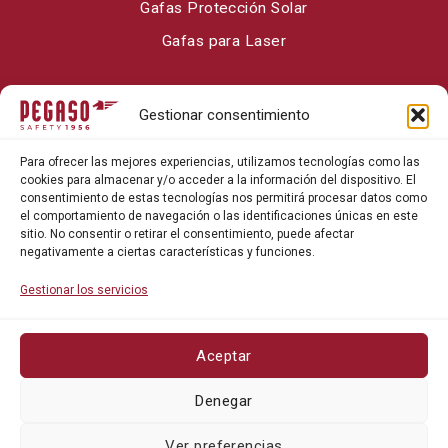
Gafas Protección Solar
Gafas para Laser
Sobre Pegaso Safety
Gestionar consentimiento
Contacto
Para ofrecer las mejores experiencias, utilizamos tecnologías como las
Blog
cookies para almacenar y/o acceder a la información del dispositivo. El
consentimiento de estas tecnologías nos permitirá procesar datos como
el comportamiento de navegación o las identificaciones únicas en este
sitio. No consentir o retirar el consentimiento, puede afectar
negativamente a ciertas características y funciones.
Gestionar los servicios
Aceptar
Política de privacidad
Denegar
Política de cookies
Ver preferencias