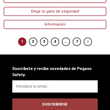
Elegir tu gafa de seguridad
Información
1
2
3
4
…
7
Suscríbete y recibe novedades de Pegaso
Safety.