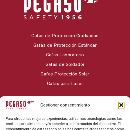
Gafas de Protección Graduadas
Gafas de Protección Estándar
Gafas Laboratorio
Gafas de Soldador
Gafas Protección Solar
Gafas para Laser
Sobre Pegaso Safety
Gestionar consentimiento
Contacto
Para ofrecer las mejores experiencias, utilizamos tecnologías como las
Blog
cookies para almacenar y/o acceder a la información del dispositivo. El
consentimiento de estas tecnologías nos permitirá procesar datos como