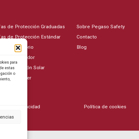
fas de Protección Graduadas
Sobre Pegaso Safety
fas de Protección Estándar
Contacto
fas Laboratorio
Blog
fas de Soldador
okies para
fas Protección Solar
 de estas
egación o
fas para Laser
miento,
ítica de privacidad
Política de cookies
rencias
s.