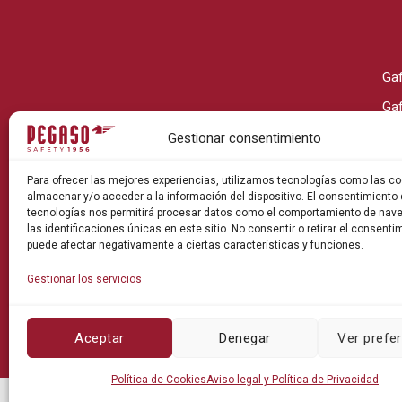
Ga
Ga
Ga
Gestionar consentimiento
Ga
Para ofrecer las mejores experiencias, utilizamos tecnologías como las co
Ga
almacenar y/o acceder a la información del dispositivo. El consentimiento
tecnologías nos permitirá procesar datos como el comportamiento de nav
Ga
las identificaciones únicas en este sitio. No consentir o retirar el consenti
puede afectar negativamente a ciertas características y funciones.
Gestionar los servicios
Pol
Aceptar
Denegar
Ver prefe
Política de Cookies
Aviso legal y Política de Privacidad
©Pegaso Safety 2026. Todos los derechos reservado